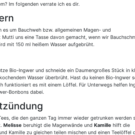
m? Im folgenden verrate ich es dir.
ern
enn es um Bauchweh bzw. allgemeinen Magen- und
t Mutti uns eine Tasse davon gemacht, wenn wir Bauchsch
wird mit 150 ml heißem Wasser aufgebrüht.
utze Bio-Ingwer und schneide ein Daumengroßes Stück in k
kochendem Wasser überbrüht. Hast du keinen Bio-Ingwer so
h funktioniert es mit einem Löffel. Für Unterwegs helfen In
gwer-Bonbons dabei.
tzündung
 Tees, die den ganzen Tag immer wieder getrunken werden s
t.
Melisse
beruhigt die Magenwände und
Kamille
hilft die
nd Kamille zu gleichen teilen mischen und einen Teelöffel