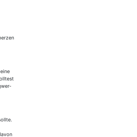
merzen
leine
lltest
gwer-
ollte.
 davon