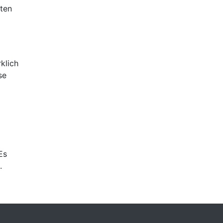
iten
klich
se
Es
.