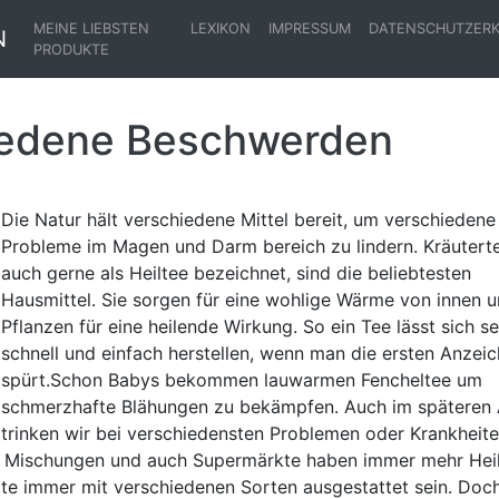
MEINE LIEBSTEN
LEXIKON
IMPRESSUM
DATENSCHUTZER
N
PRODUKTE
hiedene Beschwerden
Die Natur hält verschiedene Mittel bereit, um verschiedene
Probleme im Magen und Darm bereich zu lindern. Kräuterte
auch gerne als Heiltee bezeichnet, sind die beliebtesten
Hausmittel. Sie sorgen für eine wohlige Wärme von innen u
Pflanzen für eine heilende Wirkung. So ein Tee lässt sich se
schnell und einfach herstellen, wenn man die ersten Anzei
spürt.Schon Babys bekommen lauwarmen Fencheltee um
schmerzhafte Blähungen zu bekämpfen. Auch im späteren 
trinken wir bei verschiedensten Problemen oder Krankheit
le Mischungen und auch Supermärkte haben immer mehr Hei
lte immer mit verschiedenen Sorten ausgestattet sein. Doc