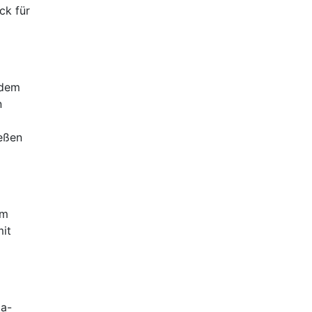
ck für
rdem
n
eßen
em
mit
ma-