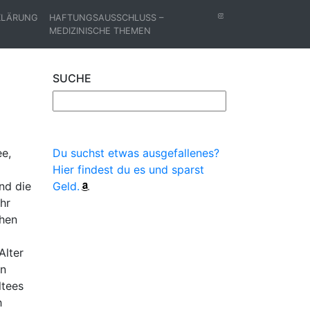
KLÄRUNG
HAFTUNGSAUSSCHLUSS –
MEDIZINISCHE THEMEN
SUCHE
e,
Du suchst etwas ausgefallenes?
Hier findest du es und sparst
nd die
Geld.
hr
chen
Alter
en
ltees
h